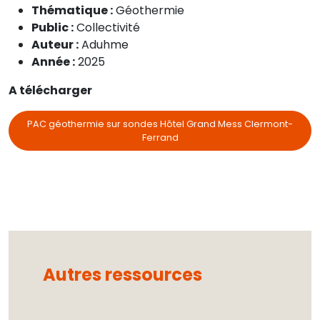
Thématique :
Géothermie
Public :
Collectivité
Auteur :
Aduhme
Année :
2025
A télécharger
PAC géothermie sur sondes Hôtel Grand Mess Clermont-
Ferrand
Autres ressources