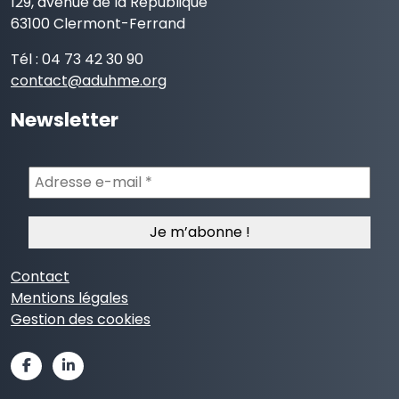
129, avenue de la République
63100 Clermont-Ferrand
Tél : 04 73 42 30 90
contact@aduhme.org
Newsletter
Adresse
e-
mail
*
Contact
Mentions légales
Gestion des cookies