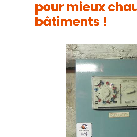
pour mieux chau
bâtiments !