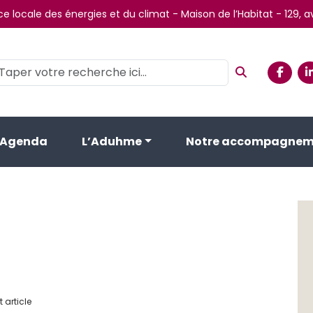
e locale des énergies et du climat - Maison de l’Habitat - 129,
Agenda
L’Aduhme
Notre accompagnem
 article