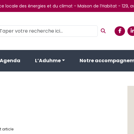
e locale des énergies et du climat - Maison de l’Habitat - 129,
Agenda
L’Aduhme
Notre accompagnem
 article