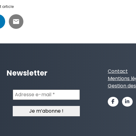
 article
Contact
Newsletter
Mentions lé
Gestion des
Adresse
e-
mail
*