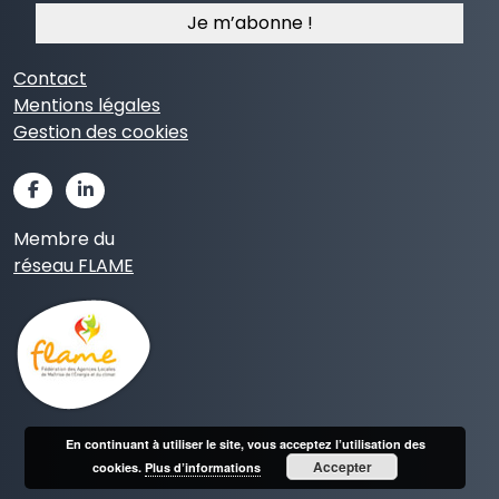
mail
*
Contact
Mentions légales
Gestion des cookies
Membre du
réseau FLAME
En continuant à utiliser le site, vous acceptez l’utilisation des
Accepter
cookies.
Plus d’informations