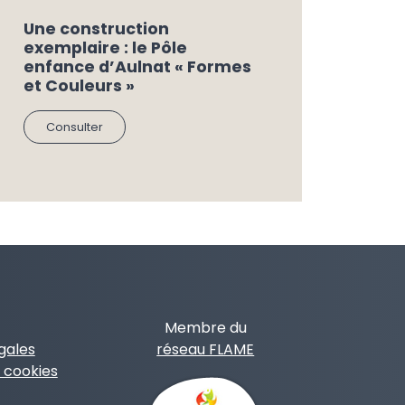
Une construction
exemplaire : le Pôle
enfance d’Aulnat « Formes
et Couleurs »
Consulter
Membre du
gales
réseau FLAME
 cookies