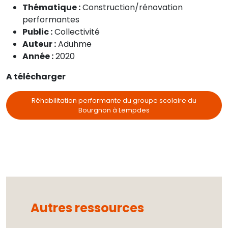
Thématique :
Construction/rénovation
performantes
Public :
Collectivité
Auteur :
Aduhme
Année :
2020
A télécharger
Réhabilitation performante du groupe scolaire du
Bourgnon à Lempdes
Autres ressources