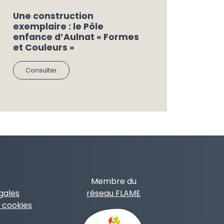
Une construction
exemplaire : le Pôle
enfance d’Aulnat « Formes
et Couleurs »
Consulter
Membre du
gales
réseau FLAME
 cookies