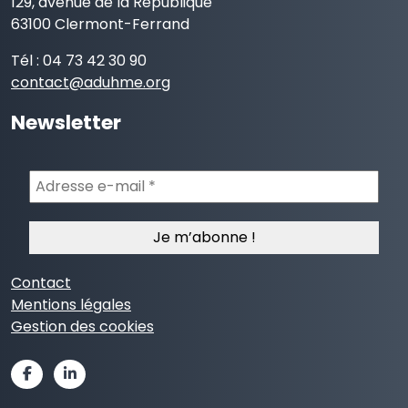
129, avenue de la République
63100 Clermont-Ferrand
Tél : 04 73 42 30 90
contact@aduhme.org
Newsletter
Adresse
e-
mail
*
Contact
Mentions légales
Gestion des cookies