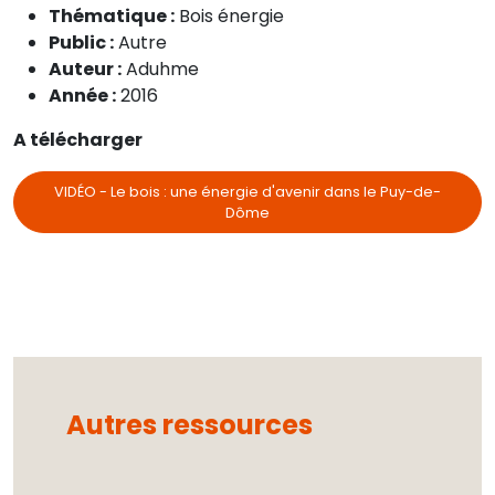
Thématique :
Bois énergie
Public :
Autre
Auteur :
Aduhme
Année :
2016
A télécharger
VIDÉO - Le bois : une énergie d'avenir dans le Puy-de-
Dôme
Autres ressources