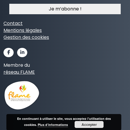
mail
*
Contact
Mentions légales
Gestion des cookies
Membre du
réseau FLAME
En continuant à utiliser le site, vous acceptez l’utilisation des
Accepter
cookies.
Plus d’informations