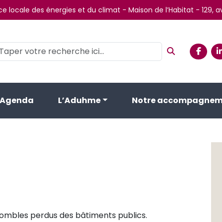
e locale des énergies et du climat - Maison de l’Habitat - 129,
Agenda
L’Aduhme
Notre accompagnem
combles perdus des bâtiments publics.