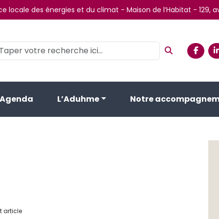
e locale des énergies et du climat - Maison de l’Habitat - 129,
Agenda
L’Aduhme
Notre accompagnem
 article