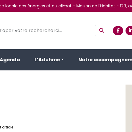
e locale des énergies et du climat - Maison de l’Habitat - 129,
Agenda
L’Aduhme
Notre accompagnem
s
 article