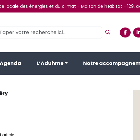
e locale des énergies et du climat - Maison de l’Habitat - 129,
Agenda
L’Aduhme
Notre accompagnem
éry
 article