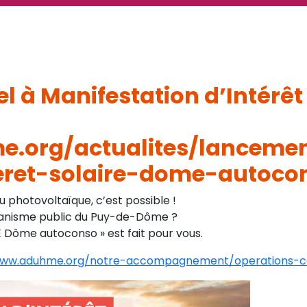
l à Manifestation d’Intérê
e.org/actualites/lanceme
eret-solaire-dome-autoco
u photovoltaïque, c’est possible !
rganisme public du Puy-de-Dôme ?
E Dôme autoconso » est fait pour vous.
www.aduhme.org/notre-accompagnement/operations-co