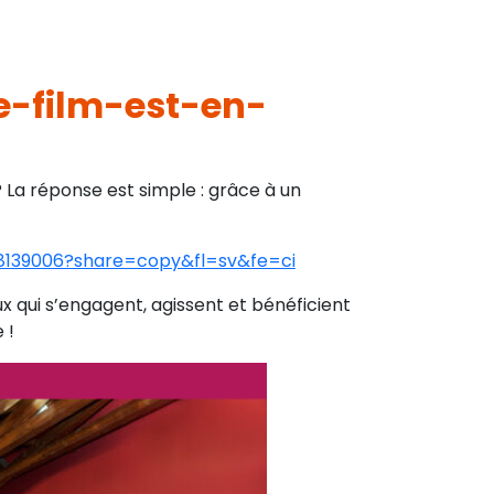
e-film-est-en-
a réponse est simple : grâce à un
08139006?share=copy&fl=sv&fe=ci
 qui s’engagent, agissent et bénéficient
 !