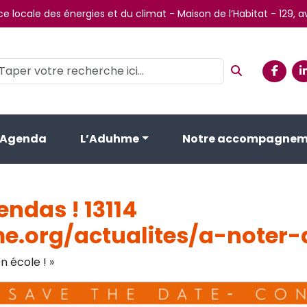
e locale des énergies et du climat - Maison de l’Habitat - 129,
Agenda
L’Aduhme
Notre accompagnem
ndas ! 13114
e.org/actualites/a-noter
 école ! »