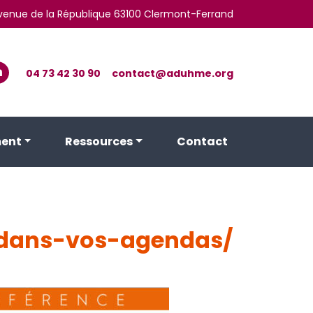
 avenue de la République 63100 Clermont-Ferrand
04 73 42 30 90
contact@aduhme.org
ent
Ressources
Contact
-dans-vos-agendas/