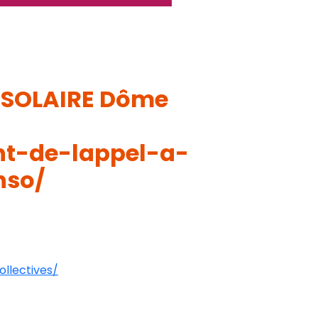
t SOLAIRE Dôme
nt-de-lappel-a-
nso/
llectives/