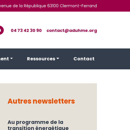
 avenue de la République 63100 Clermont-Ferrand
04 73 42 30 90
contact@aduhme.org
ent
Ressources
Contact
Autres newsletters
Au programme de la
transition énergétique