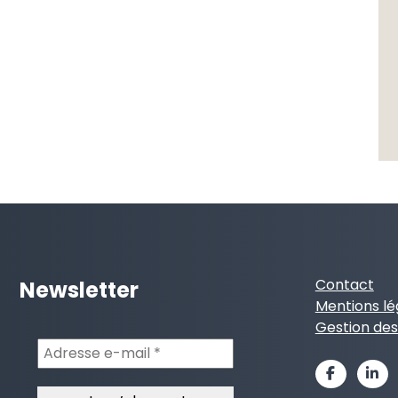
Contact
Newsletter
Mentions lé
Gestion des
Adresse
e-
mail