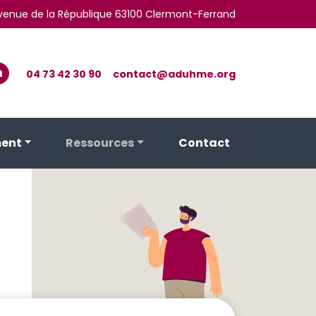
 avenue de la République 63100 Clermont-Ferrand
04 73 42 30 90
contact@aduhme.org
ent
Ressources
Contact